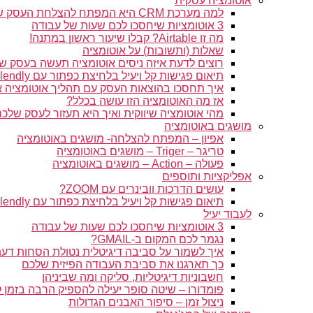
אוטומציה עסקית
למה מערכת CRM היא המפתח להצלחת העסק שלך
3 אוטומציות שיחסכו לכם שעות של עבודה
מה זו Airtable? קבלו שיעור ראשון במתנה!
שאלות (ותשובות) על אוטומציה
רוצים לדעת איזה ניסים אוטומציה תעשה בעסק ש
תיאום פגישות קל ויעיל בלחיצת כפתור עם Calendly
איך תחסכו בהוצאות העסק עם תהליך אוטומציה 
אז מה האוטומציה הזו עושה בכלל?
מהי אוטומציה שיווקית ואיך היא תעזור לעסק שלכ
מושגים באוטומציה
אפיון – המפתח להצלחה- מושגים באוטומציה
טריגר – Triger – מושגים באוטומציה
פעולה – Action – מושגים באוטומציה
אפליקציות ותוספים
עושים הדרכות וובינרים עם ZOOM?
תיאום פגישות קל ויעיל בלחיצת כפתור עם Calendly
לעבוד יעיל
3 אוטומציות שיחסכו לכם שעות של עבודה
נגמר לכם המקום ב-GMAIL?
איך לשמור על סביבה דיגיטלית נטולת הסחות דע
כך תארגנו את סביבת העבודה הפיזית שלכם
חשבוניות דיגיטליות, סליקה ומה שביניהן
פומדורו – שיטה סופר יעילה להספיק הרבה בזמן 
ניצול זמן – סיפור האבנים הגדולות