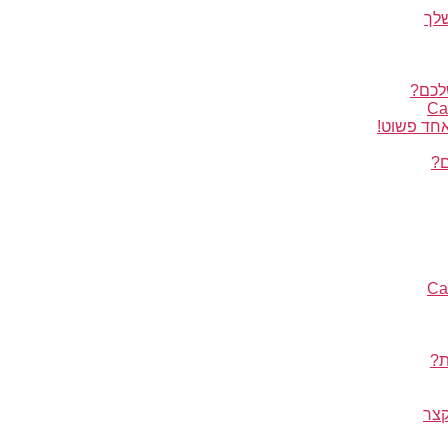
לכם?
אחד פשוט!
ם?
ת?
קצר