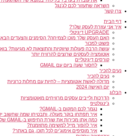
את עובדת בערב? בלילה? במוצא”ש? השתגעת?
השראה שתעזור לכם לג'נגל
צרו קשר
דף הבית
איך אני עוזרת לעסק שלך?
UPGRADE דיגיטלי
האם העסק שלך מוכן לצמיחה? הסימנים והצעדים הבאי
פשוט למכור
עושה הרבה פעולות שיווקיות והתוצאות לא מגיעות? בו
אוטומציה לעסקים שרוצים להרוויח יותר
קורסים דיגיטליים
לחסוך שעה ביום עם GMAIL
נעים להכיר
נעים להכיר
מדולה לאשת אוטומציות – לחיות עם מחלות כרוניות
יום האישה 2024
הבלוג
הדרכות ולייבים עסקים מרוויחים מאוטומציות
ג'ינגולטיפ
נגמר לכם המקום ב-GMAIL?
איך תפתחו בוקר מעולה, ותבטיחו שמה שחשוב יק
כמה אתן מכירות את שורת החיפוש ב-GMAIL שלכן?
איך להפוך מייל למשימה מתוזמנת?
איך מוסיפים אימוג’ים לכל תוכן, גם באתר?