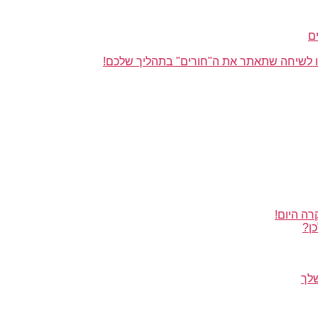
ם
או לשיחה שתאתר את ה"חורים" בתהליך שלכם!
רה היום!