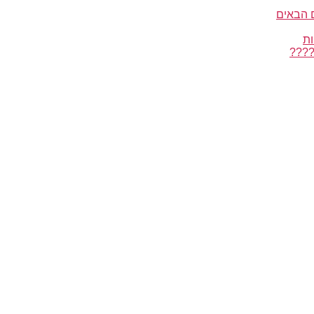
 הבאים
ות
????