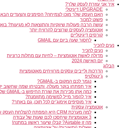
איך אני עוזרת לעסק שלך?
UPGRADE דיגיטלי
האם העסק שלך מוכן לצמיחה? הסימנים והצעדים הבאי
פשוט למכור
עושה הרבה פעולות שיווקיות והתוצאות לא מגיעות? בו
אוטומציה לעסקים שרוצים להרוויח יותר
קורסים דיגיטליים
לחסוך שעה ביום עם GMAIL
נעים להכיר
נעים להכיר
מדולה לאשת אוטומציות – לחיות עם מחלות כרוניות
יום האישה 2024
הבלוג
הדרכות ולייבים עסקים מרוויחים מאוטומציות
ג'ינגולטיפ
נגמר לכם המקום ב-GMAIL?
איך תפתחו בוקר מעולה, ותבטיחו שמה שחשוב יק
כמה אתן מכירות את שורת החיפוש ב-GMAIL שלכן?
איך להפוך מייל למשימה מתוזמנת?
איך מוסיפים אימוג’ים לכל תוכן, גם באתר?
אוטומציה עסקית
למה מערכת CRM היא המפתח להצלחת העסק שלך
3 אוטומציות שיחסכו לכם שעות של עבודה
מה זו Airtable? קבלו שיעור ראשון במתנה!
שאלות (ותשובות) על אוטומציה