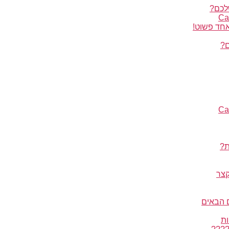
לכם?
אחד פשוט!
ם?
ת?
קצר
 הבאים
ות