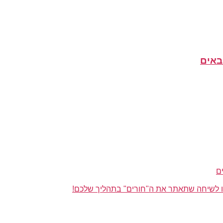
באים
ם
או לשיחה שתאתר את ה"חורים" בתהליך שלכם!