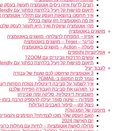
רוצים לדעת איזה ניסים אוטומציה תעשה בעסק ש
תיאום פגישות קל ויעיל בלחיצת כפתור עם Calendly
איך תחסכו בהוצאות העסק עם תהליך אוטומציה 
אז מה האוטומציה הזו עושה בכלל?
מהי אוטומציה שיווקית ואיך היא תעזור לעסק שלכ
מושגים באוטומציה
אפיון – המפתח להצלחה- מושגים באוטומציה
טריגר – Triger – מושגים באוטומציה
פעולה – Action – מושגים באוטומציה
אפליקציות ותוספים
עושים הדרכות וובינרים עם ZOOM?
תיאום פגישות קל ויעיל בלחיצת כפתור עם Calendly
לעבוד יעיל
3 אוטומציות שיחסכו לכם שעות של עבודה
נגמר לכם המקום ב-GMAIL?
איך לשמור על סביבה דיגיטלית נטולת הסחות דע
כך תארגנו את סביבת העבודה הפיזית שלכם
חשבוניות דיגיטליות, סליקה ומה שביניהן
פומדורו – שיטה סופר יעילה להספיק הרבה בזמן 
ניצול זמן – סיפור האבנים הגדולות
מיומנה של המג'נגלת
האם העסק שלך מוכן לצמיחה? הסימנים והצעדים
יום האישה 2024
מדולה לאשת אוטומציות – לחיות עם מחלות כרוני