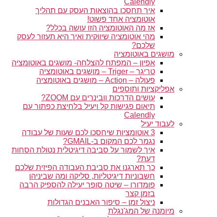
Calendly
איך תחסכו בהוצאות העסק עם תהליך
אוטומציה אחד פשוט!
אז מה האוטומציה הזו עושה בכלל?
מהי אוטומציה שיווקית ואיך היא תעזור לעסק
שלכם?
מושגים באוטומציה
אפיון – המפתח להצלחה- מושגים באוטומציה
טריגר – Triger – מושגים באוטומציה
פעולה – Action – מושגים באוטומציה
אפליקציות ותוספים
עושים הדרכות וובינרים עם ZOOM?
תיאום פגישות קל ויעיל בלחיצת כפתור עם
Calendly
לעבוד יעיל
3 אוטומציות שיחסכו לכם שעות של עבודה
נגמר לכם המקום ב-GMAIL?
איך לשמור על סביבה דיגיטלית נטולת הסחות
דעת?
כך תארגנו את סביבת העבודה הפיזית שלכם
חשבוניות דיגיטליות, סליקה ומה שביניהן
פומדורו – שיטה סופר יעילה להספיק הרבה
בזמן קצר
ניצול זמן – סיפור האבנים הגדולות
מיומנה של המג'נגלת